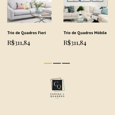
Trio de Quadros Fiori
Trio de Quadros Móbile
R$311,84
R$311,84