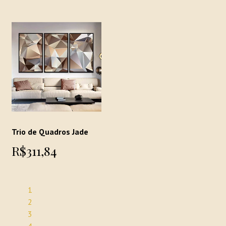
Trio de Quadros Jade
R$311,84
1
2
3