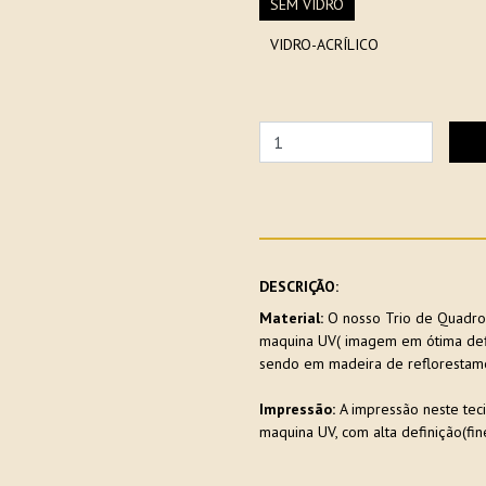
SEM VIDRO
VIDRO-ACRÍLICO
DESCRIÇÃO:
Material:
O nosso Trio de Quadros
maquina UV( imagem em ótima defin
sendo em madeira de reflorestame
Impressão:
A impressão neste teci
maquina UV, com alta definição(fine