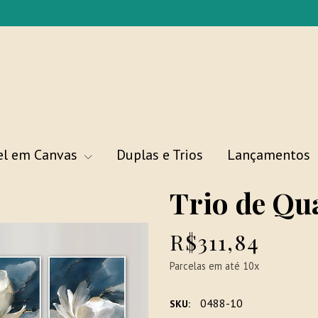
el em Canvas
Duplas e Trios
Lançamentos
Trio de Qu
R$311,84
Parcelas em até 10x
0488-10
SKU: