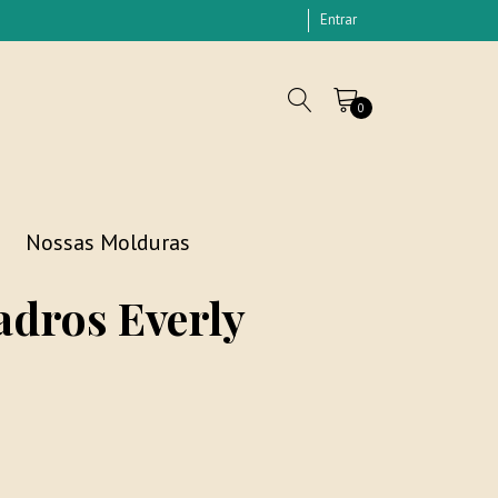
Entrar
0
Nossas Molduras
adros Everly