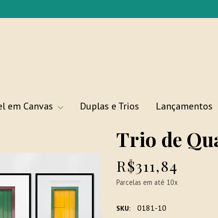
el em Canvas
Duplas e Trios
Lançamentos
Trio de Qu
R$311,84
Parcelas em até 10x
0181-10
SKU: