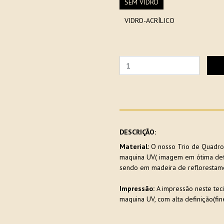
SEM VIDRO
VIDRO-ACRÍLICO
DESCRIÇÃO:
Material:
O nosso Trio de Quadros
maquina UV( imagem em ótima defin
sendo em madeira de reflorestame
Impressão:
A impressão neste teci
maquina UV, com alta definição(fine