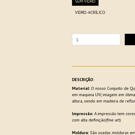
SEM VIDRO
VIDRO-ACRÍLICO
DESCRIÇÃO:
Material:
O nosso Conjunto de Qua
em maquina UV( imagem em ótima d
altura, sendo em madeira de reflo
Impressão:
A impressão tem cores
com alta definição(fine art)
Moldura:
São usadas molduras em e