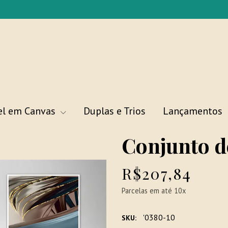
el em Canvas
Duplas e Trios
Lançamentos
Conjunto 
R$207,84
Parcelas em até 10x
'0380-10
SKU: