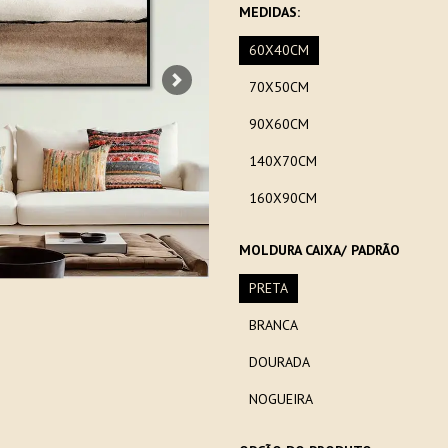
MEDIDAS:
60X40CM
70X50CM
Next
90X60CM
140X70CM
160X90CM
MOLDURA CAIXA/ PADRÃO
PRETA
BRANCA
DOURADA
NOGUEIRA