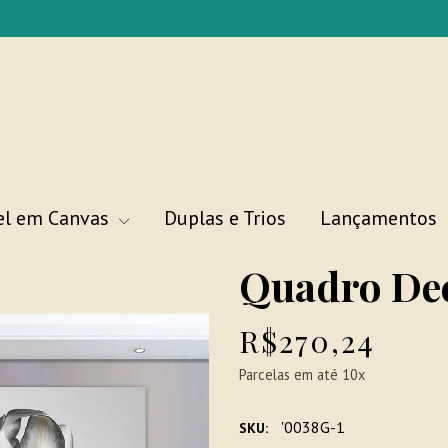
el em Canvas
Duplas e Trios
Lançamentos
Quadro Dec
R$270,24
Parcelas em até 10x
'0038G-1
SKU: